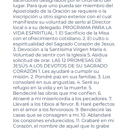
sacerdotes designados por el Ordinario del
lugar. Para que uno pueda ser miembro del
Apostolado de la Oración se requiere o la
inscripción u otro signo exterior con el cual
manifieste su voluntad de serlo al Director
local o a su delegado. PROGRAMA PARA LA
VIDA ESPIRITUAL: 1. El Sacrificio de la Misa
con el ofrecimiento cotidiano. 2. El culto o
espiritualidad del Sagrado Corazón de Jesús.
3. Devoción a la Santísima Virgen María 4.
Voluntad de sentir con la Iglesia 5. Asidua
solicitud de orar. LAS 12 PROMESAS DE
JESÚS A LOS DEVOTOS DE SU SAGRADO
CORAZÓN 1. Les ayudaré a cumplir su
misión. 2. Pondré paz en sus familias. 3. Los
consolaré en sus angustias. 4. Seré su
refugio en la vida y en la muerte. 5.
Bendeciré las obras que me confíen. 6.
Atraeré a mi misericordia a los pecadores. 7.
Llevaré a los tibios al fervor. 8. Haré perfectos
en el amor a los fervorosos. 9. Bendeciré las
casas que se consagren a mí. 10. Ablandaré
los corazones endurecidos. 11. Grabaré en mi
Corazón, el nombre de aquel que lo grabe