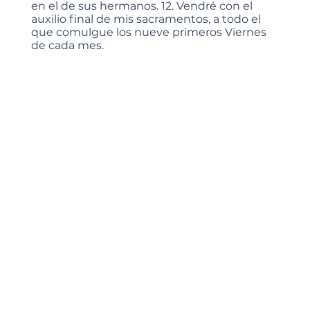
en el de sus hermanos. 12. Vendré con el
auxilio final de mis sacramentos, a todo el
que comulgue los nueve primeros Viernes
de cada mes.
Contacto
415 113 9805 Sra. Mary Pereyra Villanueva
(Coordinadora)
PARROQUIA SAN MIGUEL
ARCÁNGEL
SAN MIGUEL DE ALLENDE, GUANAJUATO